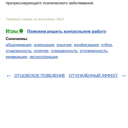
прогрессирующего психического заболевания.
Толковый словарь по психологии
.
2013
.
Игры ⚽
Поможем решить контрольную работу
Синонимы
:
абъюдикация
,
алиенация
,
изъятие
,
конфискация
,
отбор
,
отдаленность
,
отнятие
,
отрешенность
,
отчужденность
,
реквизиция
,
экспроприация
ОТЦОВСКОЕ ПОВЕДЕНИЕ
ОТЧУЖДЕННЫЙ АФФЕКТ